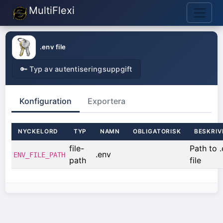
MultiFlexi
.env file
🔑 Typ av autentiseringsuppgift
Konfiguration
Exportera
NYCKELORD
TYP
NAMN
OBLIGATORISK
BESKRIV
file-
Path to 
.env
ENV_FILE_PATH
path
file