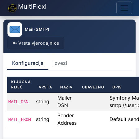
MultiFlexi
Mail (SMTP)
🔑 Vrsta vjerodajnice
Konfiguracija
Izvezi
KLJUČNA
RIJEČ
VRSTA
NAZIV
OBAVEZNO
OPIS
Mailer
Symfony Mail
string
MAIL_DSN
DSN
smtp://user
Sender
string
Default send
MAIL_FROM
Address