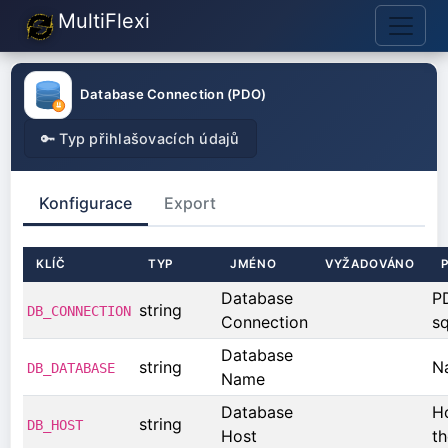
MultiFlexi
Database Connection (PDO)
🔑 Typ přihlašovacích údajů
Konfigurace
Export
KLÍČ
TYP
JMÉNO
VYŽADOVÁNO
Database
PD
string
DB_CONNECTION
Connection
sq
Database
string
N
DB_DATABASE
Name
Database
H
string
DB_HOST
Host
th