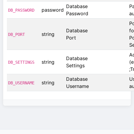
Database
P
password
DB_PASSWORD
Password
au
Po
Database
f
string
DB_PORT
Port
P
Se
Ad
Database
string
(e
DB_SETTINGS
Settings
;T
Database
U
string
DB_USERNAME
Username
au