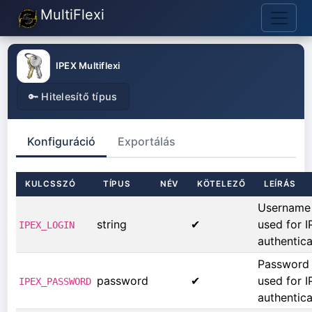
MultiFlexi
IPEX Multiflexi
🔑 Hitelesítő típus
Konfiguráció
Exportálás
KULCSSZÓ
TÍPUS
NÉV
KÖTELEZŐ
LEÍRÁS
Username
string
✔
used for 
IPEX_LOGIN
authentica
Password
password
✔
used for 
IPEX_PASSWORD
authentica