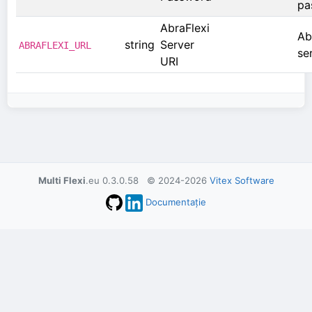
pa
AbraFlexi
Ab
string
Server
ABRAFLEXI_URL
se
URI
Multi Flexi
.eu 0.3.0.58 © 2024-2026
Vitex Software
Documentație