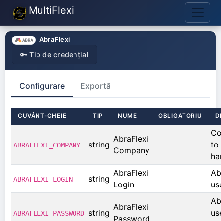
MultiFlexi
AbraFlexi
🔑 Tip de credențial
Configurare
Exportă
CUVÂNT-CHEIE
TIP
NUME
OBLIGATORIU
D
Co
AbraFlexi
string
to
ABRAFLEXI_COMPANY
Company
ha
AbraFlexi
Ab
string
ABRAFLEXI_LOGIN
Login
us
Ab
AbraFlexi
string
us
ABRAFLEXI_PASSWORD
Password