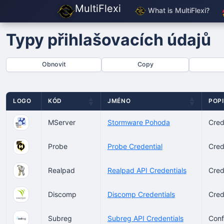
MultiFlexi
What is MultiFlexi?
Typy přihlašovacích údajů
Obnovit
Copy
LOGO
KÓD
JMÉNO
POP
MServer
Stormware Pohoda
Cred
Probe
Probe Credential
Cred
Realpad
Realpad API Credentials
Cred
Discomp
Discomp Credentials
Cred
Subreg
Subreg API Credentials
Conf