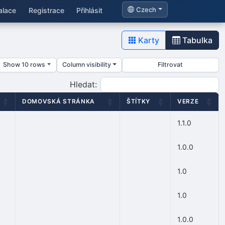
Czech
alace
Registrace
Přihlásit
Karty
Tabulka
Show 10 rows
Column visibility
Filtrovat
Hledat:
DOMOVSKÁ STRÁNKA
ŠTÍTKY
VERZE
1.1.0
1.0.0
1.0
1.0
1.0.0