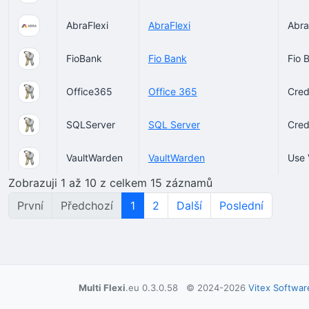
AbraFlexi
AbraFlexi
Abra
FioBank
Fio Bank
Fio 
Office365
Office 365
Cred
SQLServer
SQL Server
Cred
VaultWarden
VaultWarden
Use 
Zobrazuji 1 až 10 z celkem 15 záznamů
První
Předchozí
1
2
Další
Poslední
Multi Flexi
.eu 0.3.0.58 © 2024-2026
Vitex Softwar