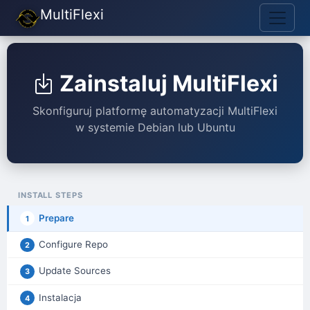
MultiFlexi
Zainstaluj MultiFlexi
Skonfiguruj platformę automatyzacji MultiFlexi
w systemie Debian lub Ubuntu
INSTALL STEPS
Prepare
1
Configure Repo
2
Update Sources
3
Instalacja
4