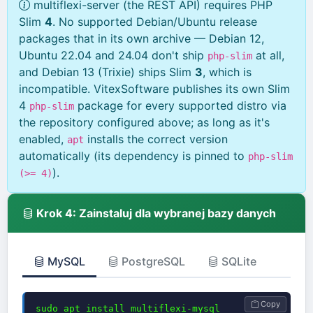
multiflexi-server (the REST API) requires PHP
Slim
4
. No supported Debian/Ubuntu release
packages that in its own archive — Debian 12,
Ubuntu 22.04 and 24.04 don't ship
at all,
php-slim
and Debian 13 (Trixie) ships Slim
3
, which is
incompatible. VitexSoftware publishes its own Slim
4
package for every supported distro via
php-slim
the repository configured above; as long as it's
enabled,
installs the correct version
apt
automatically (its dependency is pinned to
php-slim
).
(>= 4)
Krok 4: Zainstaluj dla wybranej bazy danych
MySQL
PostgreSQL
SQLite
Copy
sudo apt install multiflexi-mysql