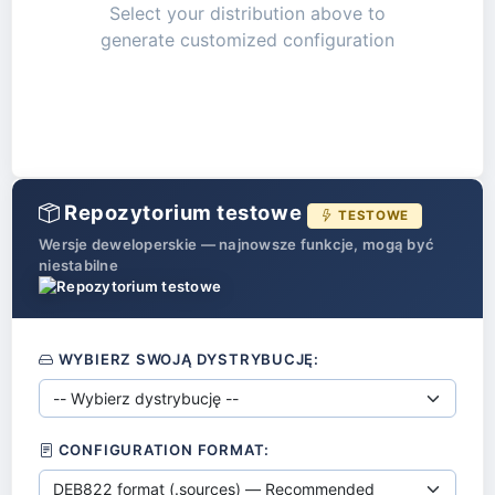
Select your distribution above to
generate customized configuration
Repozytorium testowe
TESTOWE
Wersje deweloperskie — najnowsze funkcje, mogą być
niestabilne
WYBIERZ SWOJĄ DYSTRYBUCJĘ:
CONFIGURATION FORMAT: