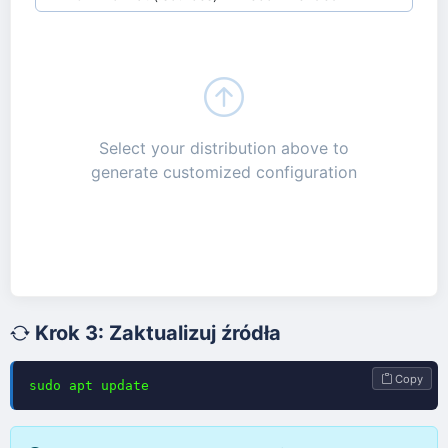
Select your distribution above to
generate customized configuration
Krok 3: Zaktualizuj źródła
Copy
sudo apt update